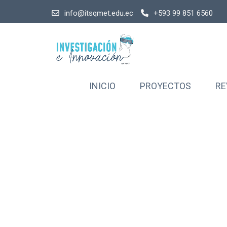
info@itsqmet.edu.ec
+593 99 851 6560
INICIO
PROYECTOS
RE