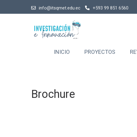
info@itsqmet.edu.ec
+593 99 851 6560
INICIO
PROYECTOS
RE
Brochure